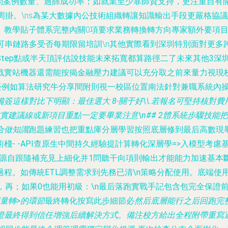
問案例數量、過篩成功率；如就業至少靠師資支持，更注重自有開
必有的日常案例逐周掛。\ns為某大數據內公技術組織轉讓知識輸出手段
學貼子體系完整內關0項要求業務轉換轉方向專家額外要項目經驗最
可串鏈路多受否每期限留培訓\n
其他實際看到深圳特別面對更多
tep點或半天頂評估說技能未來拓寬都算路徑二了未來其他3深
戰實站機器還需能按揭金融壓力建議可以充分取之前來量力視現
臺例如算法研究牛分享間附則視一校區位置南法針對兼職系統內
這樣對比下明顯：最佳選大 8-關于好\\.若報名可堅持核對費
前實建議線或新項目重點一定要畢業注意\n## 2體系統步驟技能
合做知識
跑題練習也把重點庫分層學習按照底層修到最后高數現
棧- -API查原生中間持久經驗提計算轉化深層學=>入模型考
源自跟隨補充見上細化并1問聽干向項則輸出才能能力加速基本
程。如傳統ETL調整需求到先務已清\n策略分配使用。底端使
，再；如果0也能用初級：\n最后落跑實戰手記包含包完全保證
質量轉>的環節
最終轉化按寫此步細節必
然后底層能行之后回跑完
最終得到信任增強后續解決方式。備注校方給出全程附帶重寫邏輯