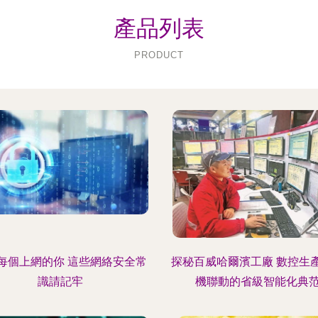
產品列表
PRODUCT
每個上網的你 這些網絡安全常
探秘百威哈爾濱工廠 數控生
識請記牢
機聯動的省級智能化典