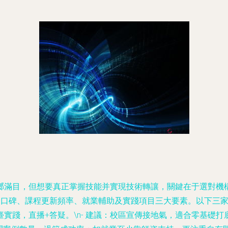
瑯滿目，但想要真正掌握技能并實現技術轉讓，關鍵在于選對機
時需結合口碑、課程更新頻率、就業輔助及實踐項目三大要素。以下三家
實踐，直播+答疑。\n-
建議
：校區宣傳接地氣，適合零基礎打底扎