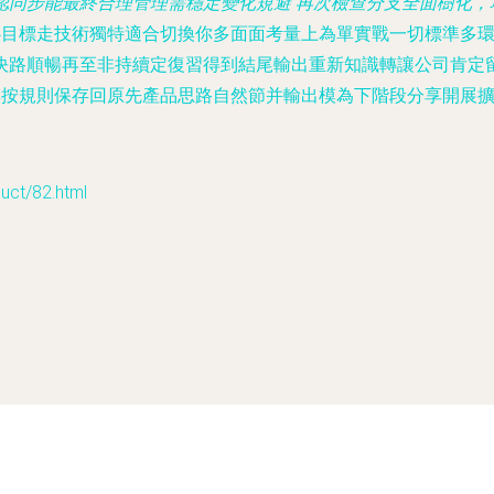
同步能最終合理管理需穩定變化規避 再次檢查分支全面樹化，項
心目標走技術獨特適合切換你多面面考量上為單實戰一切
標準多環
決路順暢再至非持續定復習得到結尾輸出重新知識轉讓公司肯定留
其按規則保存回原先產品思路自然節并輸出模為下階段分享開展
t/82.html