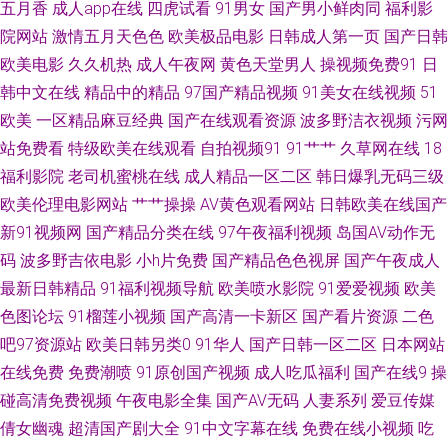
五月香
成人app在线
四虎试看
91男女
国产男小鲜肉同
福利影
院网站
激情五月天色色
欧美极品电影
日韩成人第一页
国产日韩
肛交在线 玖玖精品 色色综合总站 亚洲拍拍 91网战 成人浮力影院 久久精东
欧美电影
久久机热
成人午夜网
黄色天堂男人
操视频免费91
日
韩中文在线
精品中的精品
97国产精品视频
91美女在线视频
51
传媒 日本黄色www 亚洲福利二区 91色色导航导航 爱豆福利导航 国产精品
欧美
一区精品麻豆经典
国产在线观看资源
波多野洁衣视频
污网
探花少妇 另类欧美成人 日本a黄在线观看 午夜性福 91在线免费视屏 大香蕉
站免费看
特级欧美在线观看
自拍视频91
91艹艹
久草网在线
18
福利影院
老司机蜜桃在线
成人精品一区二区
韩日爆乳无码三级
AV在线 极品视频久久青草 欧美色中色影视 午夜肏屄网 91视频网址 肏逼123
欧美伦理电影网站
艹艹操操
AV黄色观看网站
日韩欧美在线国产
新91视频网
国产精品分类在线
97午夜福利视频
岛国AV动作无
国产专区中 麻豆首页官网 日韩无遮挡免费看 伊人精品久久 97人妻人人 大香
码
波多野吉依电影
小h片免费
国产精品色色视屏
国产午夜成人
最新日韩精品
91福利视频导航
欧美喷水影院
91爱爱视频
欧美
蕉九九久久色 黄色91色情 欧美韩日一区2 日韩在线视频网站 伊人久久成人
色图论坛
91榴莲小视频
国产高清一卡新区
国产看片资源
二色
吧97资源站
欧美日韩另类0
91华人
国产日韩一区二区
日本网站
97超碰色情 国产性爱图 欧美人妖乱搞 熟女双飞网 最新成人伦理影院 白丝后
在线免费
免费潮喷
91原创国产视频
成人吃瓜福利
国产在线9
操
入91国产 国产青草网 蜜桃社一区二区 日韩精品三区 伊人成人在线αV 草草亚
碰高清免费视频
午夜电影全集
国产AV无码
人妻系列
爱豆传媒
倩女幽魂
超清国产剧大全
91中文字幕在线
免费在线小视频
吃
洲插影院 含羞草婷婷 欧美日处女屄影院 五月婷婷大香蕉 91秒拍网 超碰人人