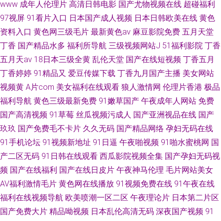
www
成年人伦理片
高清日韩电影
国产尤物视频在线
超碰福利
97视屏
91看片入口
日本国产成人视频
日本日韩欧美在线
黄色
资料入口
黄色网三级毛片
最新黄色av
麻豆影院免费
五月天堂
丁香
国产精品水多
福利所导航
三级视频网站J
51福利影院
丁香
五月天av
18日本三级全黄
乱伦天堂
国产在线短视频
丁香五月
丁香婷婷
91精品又
爱豆传媒下载
丁香九月国产主播
美女网站
视频黄
A片com
美女福利在线观看
狼人激情网
伦理片香港
极品
福利导航
黄色三级最新免费
91嫩草国产
午夜成年人网站
免费
国产高清视频
91草莓
丝瓜视频污成人
国产亚洲视品在线
国产
玖玖
国产免费毛不卡片
久久无码
国产精品网络
孕妇无码在线
91手机论坛
91视频新地址
91日逼
午夜啪视频
91啪水蜜桃网
国
产二区无码
91日韩在线观看
西瓜影院视频全集
国产孕妇无码视
频
国产在线福利
国产在线日皮片
午夜神马伦理
毛片网站美女
AV福利激情毛片
黄色网在线播放
91视频免费在线
91午夜在线
福利在线视频导航
欧美喷潮一区二区
午夜理论片
日本第二片区
国产免费大片
精品呦视频
日本乱伦高清无码
深夜国产视频
91