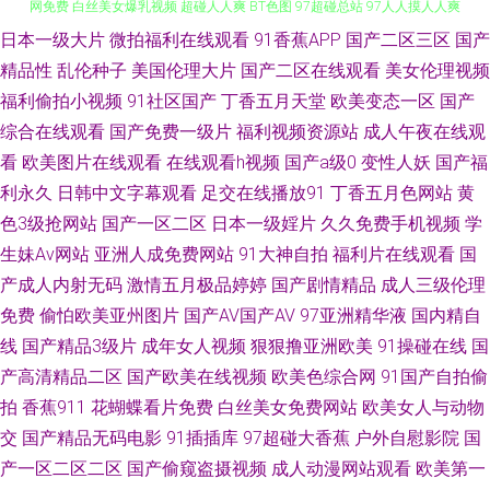
日本一级大片
微拍福利在线观看
91香蕉APP
国产二区三区
国产
国产欧美另类激情 天堂Av网导航 亚洲五月天偷拍 中文字幕日产av 91破解官
精品性
乱伦种子
美国伦理大片
国产二区在线观看
美女伦理视频
网免费 白丝美女爆乳视频 超碰人人爽 BT色图 97超碰总站 97人人摸人人爽
福利偷拍小视频
91社区国产
丁香五月天堂
欧美变态一区
国产
综合在线观看
国产免费一级片
福利视频资源站
成人午夜在线观
变态另类av 东方影库av日韩 黑丝自慰 久久伊人欧洲 五月天欧美色 微拍福利
看
欧美图片在线观看
在线观看h视频
国产a级0
变性人妖
国产福
利永久
日韩中文字幕观看
足交在线播放91
丁香五月色网站
黄
92 亚洲H片成人版 91蜜桃臀无码 豆花午夜 国产一区av 久草首页国产 欧美黑
色3级抢网站
国产一区二区
日本一级婬片
久久免费手机视频
学
生妹Av网站
亚洲人成免费网站
91大神自拍
福利片在线观看
国
人大吊 欧美色久在韩国 免费18 免费69AV 熟女露脸视频9色 一道本大香蕉
产成人内射无码
激情五月极品婷婷
国产剧情精品
成人三级伦理
免费
偷怕欧美亚州图片
国产AV国产AV
97亚洲精华液
国内精自
91香蕉嫩草 aaa青青草网 男同GAY内射 欧美另类aa 久久国产传媒精品 超碰
线
国产精品3级片
成年女人视频
狠狠撸亚洲欧美
91操碰在线
国
77 午夜男人av影院 久草视频资源站 超碰人人摸干 国产精品夜夜 人人超碰人
产高清精品二区
国产欧美在线视频
欧美色综合网
91国产自拍偷
拍
香蕉911
花蝴蝶看片免费
白丝美女免费网站
欧美女人与动物
人操 亚洲卡一 午夜福利丝袜人妻 51欧美色图 影音先锋丝袜丝足 日韩AV一区
交
国产精品无码电影
91插插库
97超碰大香蕉
户外自慰影院
国
产一区二区二区
国产偷窥盗摄视频
成人动漫网站观看
欧美第一
韩日AV看看啊3 丰满少妇AV 天天日天天干aⅤ 午夜色色影院欧美 91成人在线