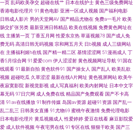
费网站 欧美日逼网 亚洲变态制服另类 A片日本网站 激情国产 天天肏屄一网
一页
乱码欧美孕交
超碰在线艹
日本在线护士
黄色三级免费网址
香港电影伦理片
91黄色电影
亚洲一区成人视频
国产福利电影
AV女人天堂影院 黄色短片合集 日韩黄页网站 91黑人在线 福利社午夜剧场 男
日韩成人影片
男的天堂网AV
国产精品尤物在
免费a一毛片
欧美
肠交扩张另类
最新亚洲日韩精品
欧美在线视频
免费黄色网址在
人必备69视频 午夜91影院 av无码首页网址 狼牙五月天婷婷 无码天天干
线
主播第一页
丁香五月网
性爱东京热
草逼视频78
国产成人免
费无码
高清日韩无码视频
宗和网五月天
日b视频
成人三级网站
在
主播福利姬h在线
国产精一精二区
基情涩涩网
51漫画成人
丁
香5月综合网
91爱爱com
伊人涩涩射
黄色视频网址导航
91国在
线观看
91最新自拍
黄色软件91
国产操女人
国产乱人
欧美乱欲
视频
超碰吃瓜
久草涩涩
最新在线A片网址
黄色视屏网站
欧美午
夜寂寞影院
新视觉影视
成人写真福利
欧美内射网址
日本中文字
幕无码
97日穴网
成人免费在线
精品国产免费观看
国产不卡高
清
91av在线播放
91制作传媒
岛国av资源
超碰91资源
国产乱一
乱二乱三
日韩美女直播
91尤物69
蜜桃午夜激情
免费伦理电影
日本电影伦理片
黄瓜视频成人
性爱婷婷
爱豆在线看
麻豆影院爱
爱
成人软件视频
午夜宅男在线
91专区在线
狠狠干欧美
国产三