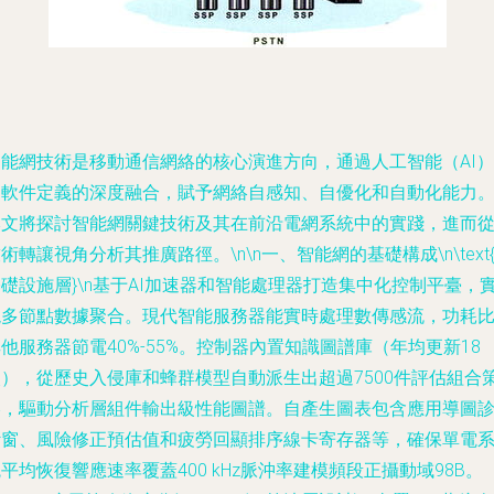
智能網技術是移動通信網絡的核心演進方向，通過人工智能（AI）
和軟件定義的深度融合，賦予網絡自感知、自優化和自動化能力
本文將探討智能網關鍵技術及其在前沿電網系統中的實踐，進而
術轉讓視角分析其推廣路徑。\n\n一、智能網的基礎構成\n\text{
礎設施層}\n基于AI加速器和智能處理器打造集中化控制平臺，
現多節點數據聚合。現代智能服務器能實時處理數傳感流，功耗
他服務器節電40%-55%。控制器內置知識圖譜庫（年均更新18
次），從歷史入侵庫和蜂群模型自動派生出超過7500件評估組合
略，驅動分析層組件輸出級性能圖譜。自產生圖表包含應用導圖
斷窗、風險修正預估值和疲勞回顯排序線卡寄存器等，確保單電
平均恢復響應速率覆蓋400 kHz脈沖率建模頻段正攝動域98B。