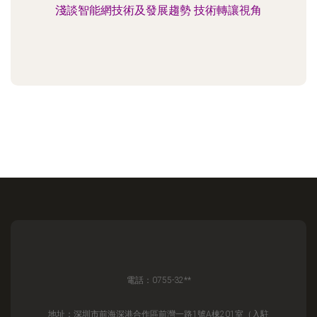
淺談智能網技術及發展趨勢 技術轉讓視角
電話：0755-32**
地址：深圳市前海深港合作區前灣一路1號A棟201室（入駐