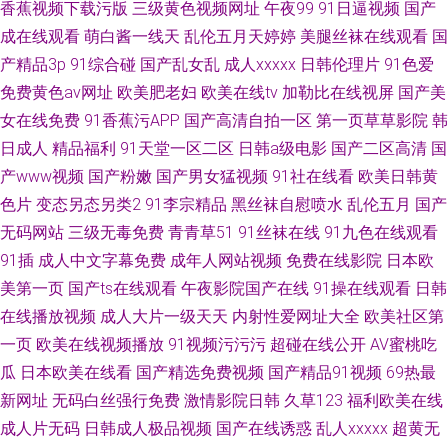
香蕉视频下载污版
三级黄色视频网址
午夜99
91日逼视频
国产
成在线观看
萌白酱一线天
乱伦五月天婷婷
美腿丝袜在线观看
国
产精品3p
91综合碰
国产乱女乱
成人xxxxx
日韩伦理片
91色爱
免费黄色av网址
欧美肥老妇
欧美在线tv
加勒比在线视屏
国产美
女在线免费
91香蕉污APP
国产高清自拍一区
第一页草草影院
韩
日成人
精品福利
91天堂一区二区
日韩a级电影
国产二区高清
国
产www视频
国产粉嫩
国产男女猛视频
91社在线看
欧美日韩黄
色片
变态另态另类2
91李宗精品
黑丝袜自慰喷水
乱伦五月
国产
无码网站
三级无毒免费
青青草51
91丝袜在线
91九色在线观看
91插
成人中文字幕免费
成年人网站视频
免费在线影院
日本欧
美第一页
国产ts在线观看
午夜影院国产在线
91操在线观看
日韩
在线播放视频
成人大片一级天天
内射性爱网址大全
欧美社区第
一页
欧美在线视频播放
91视频污污污
超碰在线公开
AV蜜桃吃
瓜
日本欧美在线看
国产精选免费视频
国产精品91视频
69热最
新网址
无码白丝强行免费
激情影院日韩
久草123
福利欧美在线
成人片无码
日韩成人极品视频
国产在线诱惑
乱人xxxxx
超黄无