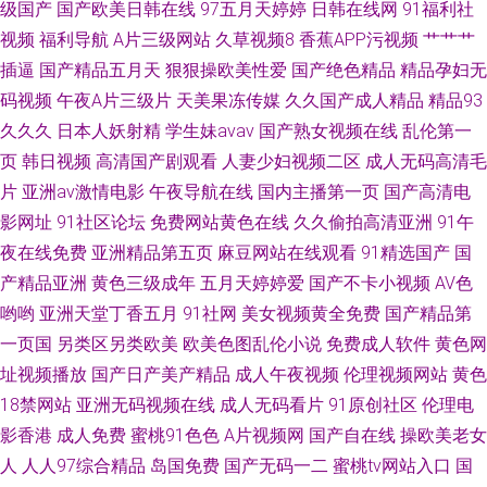
级国产
国产欧美日韩在线
97五月天婷婷
日韩在线网
91福利社
视频
福利导航
A片三级网站
久草视频8
香蕉APP污视频
艹艹艹
插逼
国产精品五月天
狠狠操欧美性爱
国产绝色精品
精品孕妇无
码视频
午夜A片三级片
天美果冻传媒
久久国产成人精品
精品93
久久久
日本人妖射精
学生妹avav
国产熟女视频在线
乱伦第一
页
韩日视频
高清国产剧观看
人妻少妇视频二区
成人无码高清毛
片
亚洲av激情电影
午夜导航在线
国内主播第一页
国产高清电
影网址
91社区论坛
免费网站黄色在线
久久偷拍高清亚洲
91午
夜在线免费
亚洲精品第五页
麻豆网站在线观看
91精选国产
国
产精品亚洲
黄色三级成年
五月天婷婷爱
国产不卡小视频
AV色
哟哟
亚洲天堂丁香五月
91社网
美女视频黄全免费
国产精品第
一页国
另类区另类欧美
欧美色图乱伦小说
免费成人软件
黄色网
址视频播放
国产日产美产精品
成人午夜视频
伦理视频网站
黄色
18禁网站
亚洲无码视频在线
成人无码看片
91原创社区
伦理电
影香港
成人免费
蜜桃91色色
A片视频网
国产自在线
操欧美老女
人
人人97综合精品
岛国免费
国产无码一二
蜜桃tv网站入口
国