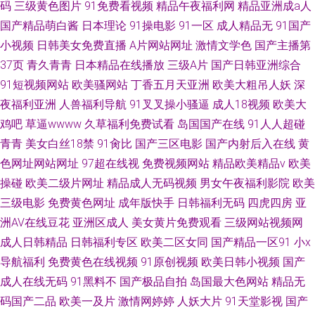
码
三级黄色图片
91免费看视频
精品午夜福利网
精品亚洲成a人
国产精品萌白酱
日本理论
91操电影
91一区
成人精品无
91国产
小视频
日韩美女免费直播
A片网站网址
激情文学色
国产主播第
37页
青久青青
日本精品在线播放
三级A片
国产日韩亚洲综合
91短视频网站
欧美骚网站
丁香五月天亚洲
欧美大粗吊人妖
深
夜福利亚洲
人兽福利导航
91叉叉操小骚逼
成人18视频
欧美大
鸡吧
草逼wwww
久草福利免费试看
岛国国产在线
91人人超碰
青青
美女白丝18禁
91肏比
国产三区电影
国产内射后入在线
黄
色网址网站网址
97超在线视
免费视频网站
精品欧美精品v
欧美
操碰
欧美二级片网址
精品成人无码视频
男女午夜福利影院
欧美
三级电影
免费黄色网址
成年版快手
日韩福利无码
四虎四房
亚
洲AV在线豆花
亚洲区成人
美女黄片免费观看
三级网站视频网
成人日韩精品
日韩福利专区
欧美二区女同
国产精品一区91
小x
导航福利
免费黄色在线视频
91原创视频
欧美日韩小视频
国产
成人在线无码
91黑料不
国产极品自拍
岛国最大色网站
精品无
码国产二品
欧美一及片
激情网婷婷
人妖大片
91天堂影视
国产