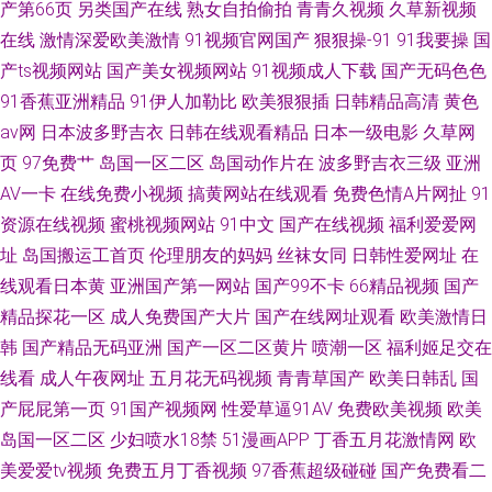
产第66页
另类国产在线
熟女自拍偷拍
青青久视频
久草新视频
在线
激情深爱欧美激情
91视频官网国产
狠狠操-91
91我要操
国
产ts视频网站
国产美女视频网站
91视频成人下载
国产无码色色
91香蕉亚洲精品
91伊人加勒比
欧美狠狠插
日韩精品高清
黄色
av网
日本波多野吉衣
日韩在线观看精品
日本一级电影
久草网
页
97免费艹
岛国一区二区
岛国动作片在
波多野吉衣三级
亚洲
AV一卡
在线免费小视频
搞黄网站在线观看
免费色情A片网扯
91
资源在线视频
蜜桃视频网站
91中文
国产在线视频
福利爱爱网
址
岛国搬运工首页
伦理朋友的妈妈
丝袜女同
日韩性爱网址
在
线观看日本黄
亚洲国产第一网站
国产99不卡
66精品视频
国产
精品探花一区
成人免费国产大片
国产在线网址观看
欧美激情日
韩
国产精品无码亚洲
国产一区二区黄片
喷潮一区
福利姬足交在
线看
成人午夜网址
五月花无码视频
青青草国产
欧美日韩乱
国
产屁屁第一页
91国产视频网
性爱草逼91AV
免费欧美视频
欧美
岛国一区二区
少妇喷水18禁
51漫画APP
丁香五月花激情网
欧
美爱爱tv视频
免费五月丁香视频
97香蕉超级碰碰
国产免费看二