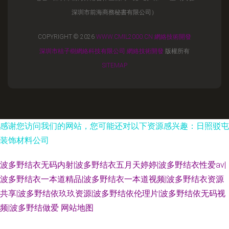
深圳市前海商務秘書有限公司）
COPYRIGHT © 2026
WWW.CMIL2000.CN
網絡技術開發
深圳市桔子樹網絡科技有限公司
網絡技術開發
版權所有
SITEMAP
感谢您访问我们的网站，您可能还对以下资源感兴趣：日照驳屯
装饰材料公司
波多野结衣无码内射|波多野结衣五月天婷婷|波多野结衣性爱av|
波多野结衣一本道精品|波多野结衣一本道视频|波多野结衣资源
共享|波多野结依玖玖资源|波多野结依伦理片|波多野结依无码视
频|波多野结做爱
网站地图