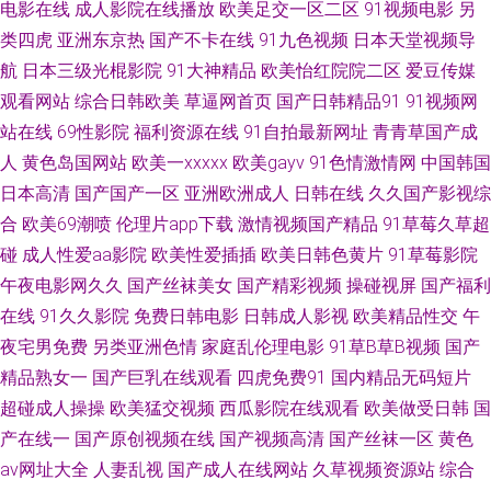
电影在线
成人影院在线播放
欧美足交一区二区
91视频电影
另
类四虎
亚洲东京热
国产不卡在线
91九色视频
日本天堂视频导
超碰不卡 日韩内地国产人成 亚洲超碰在线 91黄在线看 99色色网 超碰激情网
航
日本三级光棍影院
91大神精品
欧美怡红院院二区
爱豆传媒
观看网站
综合日韩欧美
草逼网首页
国产日韩精品91
91视频网
国产白虎白丝 九一在线免费看 欧美大片抖阴 日韩色中色精导航 亚洲另类三
站在线
69性影院
福利资源在线
91自拍最新网址
青青草国产成
级 91社一区二区 草美女bb 豆花日韩成人社区 九九爱热 蜜臀官网 色午夜影
人
黄色岛国网站
欧美一xxxxx
欧美gayv
91色情激情网
中国韩国
日本高清
国产国产一区
亚洲欧洲成人
日韩在线
久久国产影视综
院啪啪 亚洲色图五月激情 91九色夫妻绿帽 www超 岛国成人网 九一色色 青
合
欧美69潮喷
伦理片app下载
激情视频国产精品
91草莓久草超
碰
成人性爱aa影院
欧美性爱插插
欧美日韩色黄片
91草莓影院
娱乐盛视久久 少妇AV影院 影音先锋欧美四级 AV天堂成人网 国产操美女 激情
午夜电影网久久
国产丝袜美女
国产精彩视频
操碰视屏
国产福利
在线
91久久影院
免费日韩电影
日韩成人影视
欧美精品性交
午
五月社区 男人的天堂阴色网 日韩两性网 影音先锋丁香四月 91新地址 成人91
夜宅男免费
另类亚洲色情
家庭乱伦理电影
91草B草B视频
国产
精品熟女一
国产巨乳在线观看
四虎免费91
国内精品无码短片
蜜桃臀 国产精品五区 久久国在 人妖tV 先锋影音91AV 91福利资源网站 日韩
超碰成人操操
欧美猛交视频
西瓜影院在线观看
欧美做受日韩
国
AV网页 AV伦理影院 九一入口 日本www色视频 香蕉视频污污污 91视频cn 超
产在线一
国产原创视频在线
国产视频高清
国产丝袜一区
黄色
av网址大全
人妻乱视
国产成人在线网站
久草视频资源站
综合
碰97免费 精品传媒精品网站 欧亚五区三级 午夜剧场韩国 91拍拍拍在线 国产