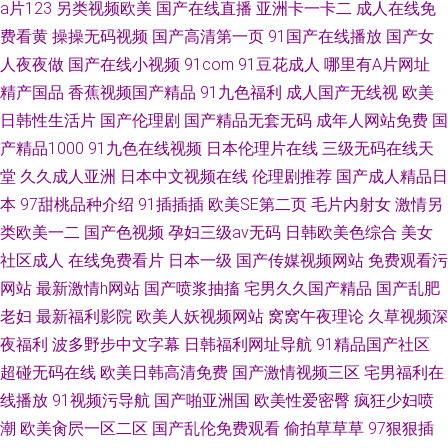
a片123
另类视频欧美
国产在线直播
亚洲卡一卡二
成人在线免
费看黄
操操无码视频
国产高清第一页
91国产在线播放
国产女
人夜夜做
国产在线小视频
91com
91豆花成人
哪里有A片网址
精产国品
香蕉视频国产精品
91九色福利
成人国产无线视
欧美
日韩性生活片
国产伦理剧
国产精品无套无码
成年人网站免费
国
产精品1000
91九色在线视频
日本伦理片在线
三级无码在线天
堂
久久成人亚洲
日本中文视频在线
伦理剧推荐
国产成人精品日
本
97甜桃品种介绍
91插插插
欧美SE第二页
毛片内射女
激情另
类欧美一二
国产色视频
孕妇三级av无码
日韩欧美色综合
美女
社区成人
在线免费看片
日本一级
国产传媒视频网站
免费观看污
网站
最新激情h网站
国产喷浆抽搐
宅男久久国产精品
国产乱肥
老妇
最新福利影院
欧美人妖视频网站
窝窝午夜理论
久草视频深
夜福利
波多野步中文字幕
日韩福利网址导航
91精品国产社区
超碰无码在线
欧美日韩高清免费
国产激情视频三区
宅男福利在
线播放
91视频污导航
国产啪亚洲国
欧美性爱密臀
疯狂少妇喷
潮
欧美肏屄一区二区
国产乱伦免费观看
偷拍草草草
97狠狠插