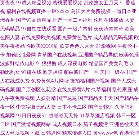
页夜夜
91成人精品视频
蜜桃爱爱视频
乱伦熟女五月天
91香蕉
视
福利在线视频直播
一区xxxxx
岛国大片免费视频
一道日本亚
视频 第一福利導航AV 国产久草要 九一在線觀看 另类婷婷 深夜艹艹 香蕉视
洲香蕉
国产91高清精品
国产一区二区福利
伦理在线播放
人妻
无码精品
91自拍在线观看
国产一级片内射
夜夜骑青青草
欧美
频免费下载 91蝌蚪色情 大香蕉AV大香蕉 国产福利第一页 成人剧场a深夜看
色图人妻
在线免费欧美视频
免费黄色毛片
成人精品无码视频
欧
豆花官网免费进入 午夜影院欧美 影音先锋精东影业 丝袜玉足足交 欧美另类
美午夜极品
性欧美ⅩⅩⅩⅩ乱
欧美色色六月天
91影视网
午夜伦不
卡
加勒比性爱网
青草国产在线视频
亚洲国产精品导航
欧美色淫
性愛 韩日视频 东方成人AV 成人精品AV 国产3p网 欧美日韩群交 四虎精品福
波多野结依电影
91狠狠撸
成人深夜电影
精品国产美女剃毛
加
勒比熟女
91碰在线
欧美裸模
萌白酱国产一区
美国一级AV
国产
利导航 中文字幕内射 97色偷偷超踫 成人曰B免费视频 欧美日韩aa 色婷婷五
人在线成免费
免费黄色A片网址
微拍福利国产视频
国产人成无
码视频
国产原创区色花堂
在线免费黄A片
久草福利
乱伦家庭
成
月中出 一道本大香蕉 91狼友网操操 97日韩色情 超碰97人妻人人 国产呦系
人午夜免费视频
人妖射精
国产屁屁
国产精品天干天
国产精品午
列706 美女91 日韩操逼片 五月天啪啪啪啪 亚洲性小说网 91网页入口免费 超
夜一区
中文字幕无码人妻
日本不卡二区
国产日韩91
久草福利
视频网
91日日夜夜91
超碰碰天天操
91草草酒店视频
韩日一区
碰69 国产成人黄色在线 狠狠天天干 蜜桃嫩草91 日韩美淫社 五月婷婷色色网
二区
国产激情视频网站
成人视频日本
茄子视频污
亚洲色欲天天
成人丝瓜视频下载
日韩逼网
精东传媒入口
黄wwww色
香港伦理
伊人影院色 91蜜臀精品视频 avav影院 国产福利导航大全 久草熟女 欧美成人