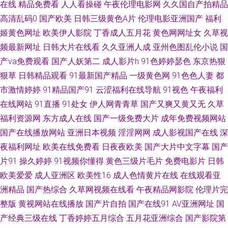
在线
精品免费看
人人看操碰
午夜伦理电影网
久久国自产拍精品
高清乱码0
国产欧美
日韩三级黄色A片
伦理电影亚洲国产
福利
啪 欧美一级色片儿 亚洲天堂狼人 AV无限网站 国产一区二区久久 欧美成人另
姬黄色网址
欧美伊人影院
丁香成人五月花
黄色网网址女
久草视
频最新网址
日韩大片在线看
久久亚洲人成
亚州色图乱伦小说
国
类 偷拍97网 91女同 国产成人传媒熟 蜜桃九九 天天干视频有哪些 91在线超
产va免费观看
国产人妖第二
成人影片h
91色婷婷瑟色
东京热狠
狠草
日韩精品观看
91最新国产精品
一级黄色网
91色色人妻
都
国产精品电影 欧美AⅤ在线观看 午夜福利456 97色超碰在线 国产TS网站 美女
市激情婷婷
91精品国产91
云涩福利在线导航
91视色
午夜福利
抠逼视频 天堂AV电影网 91青娱乐超碰 福利导航大香蕉 欧美人妖黄网 午夜深
在线网站
91直播
91处女
伊人网青青草
国产又爽又黄又无
久草
福利资源网
东方成人在线
国产一级免费大片
成年免费视频网站
夜福利 99这有精品 国产探花传媒 欧美性爱18 亚洲酒店a片 AV黄色天堂网站
国产在线播放网站
亚洲日本视频
淫淫网网
成人影视国产在线
深
夜福利网址
欧美在线免费看
日夜夜欧美
国产大片中文字幕
国产
国产一二三 欧美伦理片 亚洲天堂狼友网 肏屄视频在线看 精品欧美网站 日本
片91
操久婷婷
91视频你懂得
黄色三级片毛片
免费电影片
日韩
欧美爱爱
成人亚洲区
欧美性16
成人色情黄片在线
在线观看亚
热情综合网址 自慰喷涌一线天 超碰V91在线 久草视频一区 日韩免费观看视
洲精品
国产热综合
久草网视频在线看
午夜精品网影院
伦理片完
整版
黄视网站在线播放
国产片自拍
国产在线91
AV亚洲网址
国
频 91情侣操逼 国产传媒A片大全 四虎福利导航 91在线视频福利 国产精品免
产经典三级在线
丁香婷婷五月综合
五月花亚洲综合
国产影院第