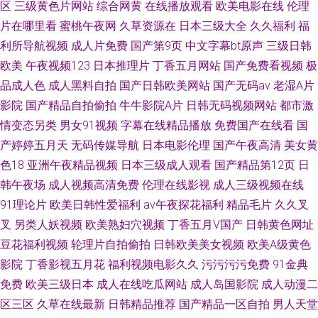
区
三级黄色片网站
综合网黄
在线播放观看
欧美电影在线
伦理
片在哪里看
蜜桃午夜网
久草资源在
日本三级大全
久久福利
福
利所导航视频
成人片免费
国产第9页
中文字幕bt原声
三级日韩
欧美
午夜视频123
日本推理片
丁香五月网站
国产免费看视频
极
品成人色
成人黑料自拍
国产日韩欧美网站
国产无码av
老湿A片
影院
国产精品自拍偷拍
牛牛影院A片
日韩无码视频网站
都市激
情变态另类
男女91视频
字幕在线精品播放
免费国产在线看
国
产婷婷五月天
无码传媒导航
日本电影伦理
国产午夜高清
美女黄
色18
亚洲午夜精品视频
日本三级成人观看
国产精品第12页
日
韩午夜场
成人视频高清免费
伦理在线影视
成人三级视频在线
91理论片
欧美日韩性爱福利
av午夜探花福利
精品毛片
久久叉
叉
另类人妖视频
欧美熟妇穴视频
丁香五月V国产
日韩黄色网址
豆花福利视频
轮理片自拍偷拍
日韩欧美美女视频
欧美A级黄色
影院
丁香影视五月花
福利视频电影久久
污污污污免费
91金典
免费
欧美三级日本
成人在线吃瓜网站
成人岛国影院
成人动漫二
区三区
久草在线最新
日韩精品推荐
国产精品一区自拍
男人天堂