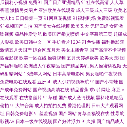
瓜福利小视频
免费91
国产日产亚洲精品
91社在线高清
人人草
香蕉
激情另类图片
亚洲欧美在线观看
成人三级成人三级
欧美老
公开 精品成人电影 欧美色色欧美 天天肏屄 97超碰在线视 福利导航91 久久
女人bb
日日操第一页
91网豆花视频
91福利剧场
免费影视观看
91视频国产自拍
国产美女在线视频
欧美又大
无码四虎
女同激
超碰AV 日韩人成精品 伊人大香蕉123 99热这里精品 国产96在线 久久色网
吻视频
极品性爱导航
欧美国产拳交喷奶
中文字幕第三页
超碰成
人影视
欧美日韩中文一区
手机看片1204
91色快播
福利撸影院
日本伦理乱片 亚洲97网 av三级操 国产在线A秀秀 欧美欧美 无码av网址 91社
激情五月天国产
综合网五月天
美女主播青草
国产高清不卡视频
区免费在线 成人色网AV 九一视频在看 青青草欧美在线 午夜璐璐影院 91色天
四虎影视
欧美一区在线
操碰视频
五月天婷婷欧美
欧美大BB
国
产福利啪啪
欧洲成人午夜精品
国产精品美乳
男人操蜜桃视频
无
堂 国产成人日韩 麻豆视频爱豆传媒 日韩影音 51福利视频在线 超碰91色色
码射精网站
18成年人网站
日本高清电影网
男女啪啪午夜视频
免费电影在线观看
亚洲ab
成人少妇视频导航
91国产小青蛙
国
韩日1区 欧美图片偷拍 无码毛茸茸 91青青草 超碰入口 九九福利AV导航 日本
产成年免费网站
国产视频高清在线
精品香蕉
求a片网址
麻豆tv
在线观看
在线撸丝片
91草碰
国产成人激情视频
黑料吃瓜精品
色图东方 亚洲一区姦 99成人电影院 国产精品女人乱轮 欧美抖阴 午夜黄色剧
偷拍
91大神合集
成人拍拍拍免费
香港伦理剧
日韩大片观看网
场 91色片 大香蕉久久成网 久草精品伦理 日韩精品www 91豆花导航 成人午
址
日韩免费电影
91羞羞视频
国产网站
青草全福视在线
性导航
影视AV
日本一级在线视频
国产好片浮力
91久操
国产精品成人
夜性爱 久久国产精品区 日韩精彩视频 伊人久久黑料 AV在线资源网 韩国av啪